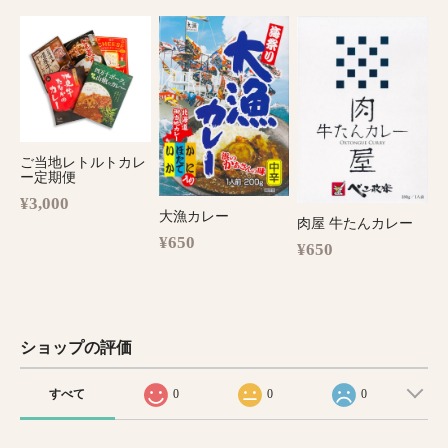
ご当地レトルトカレ
ー定期便
¥3,000
大漁カレー
肉屋 牛たんカレー
¥650
¥650
ショップの評価
すべて
0
0
0